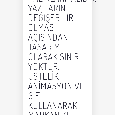
YAZILARIN
DEĞIŞEBILIR
OLMASI
AÇISINDAN
TASARIM
OLARAK SINIR
YOKTUR.
ÜSTELIK
ANIMASYON VE
GIF
KULLANARAK