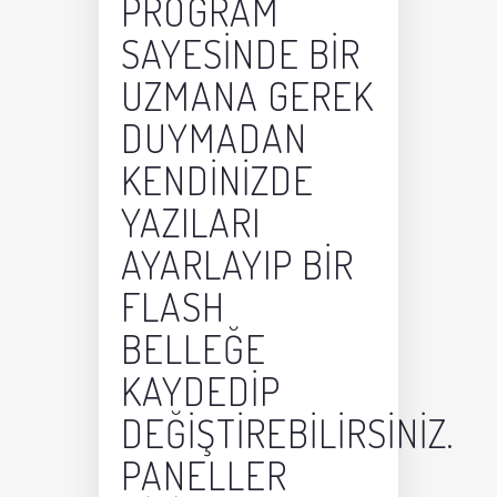
PROGRAM
SAYESINDE BIR
UZMANA GEREK
DUYMADAN
KENDINIZDE
YAZILARI
AYARLAYIP BIR
FLASH
BELLEĞE
KAYDEDIP
DEĞIŞTIREBILIRSINIZ.
PANELLER