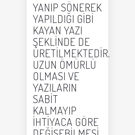
YANIP SÖNEREK
YAPILDIĞI GIBI
KAYAN YAZI
ŞEKLINDE DE
ÜRETILMEKTEDIR.
UZUN ÖMÜRLÜ
OLMASI VE
YAZILARIN
SABIT
KALMAYIP
IHTIYACA GÖRE
DEĞIŞEBILMESI