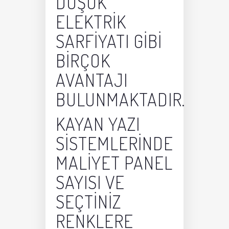
DÜŞÜK
ELEKTRIK
SARFIYATI GIBI
BIRÇOK
AVANTAJI
BULUNMAKTADIR.
KAYAN YAZI
SISTEMLERINDE
MALIYET PANEL
SAYISI VE
SEÇTINIZ
RENKLERE