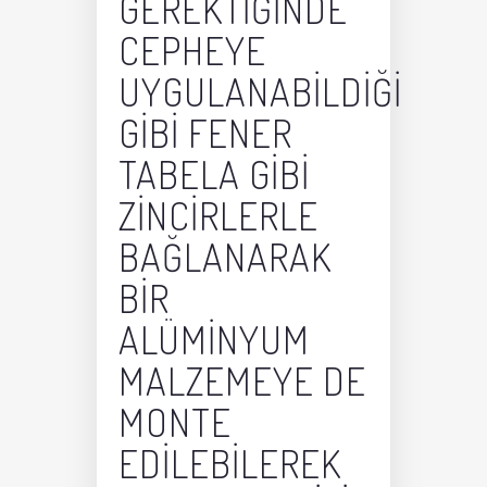
GEREKTIĞINDE
CEPHEYE
UYGULANABILDIĞI
GIBI FENER
TABELA GIBI
ZINCIRLERLE
BAĞLANARAK
BIR
ALÜMINYUM
MALZEMEYE DE
MONTE
EDILEBILEREK