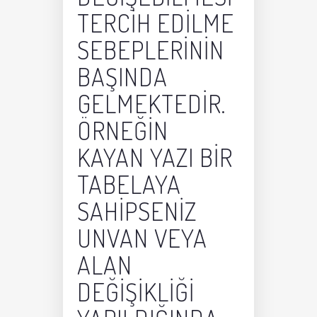
TERCIH EDILME
SEBEPLERININ
BAŞINDA
GELMEKTEDIR.
ÖRNEĞIN
KAYAN YAZI BIR
TABELAYA
SAHIPSENIZ
UNVAN VEYA
ALAN
DEĞIŞIKLIĞI