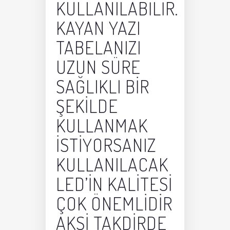
KULLANILABILIR.
KAYAN YAZI
TABELANIZI
UZUN SÜRE
SAĞLIKLI BIR
ŞEKILDE
KULLANMAK
ISTIYORSANIZ
KULLANILACAK
LED’IN KALITESI
ÇOK ÖNEMLIDIR
AKSI TAKDIRDE