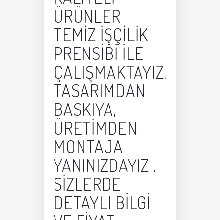
ÜRÜNLER
TEMIZ IŞÇILIK
PRENSIBI ILE
ÇALIŞMAKTAYIZ.
TASARIMDAN
BASKIYA,
ÜRETIMDEN
MONTAJA
YANINIZDAYIZ .
SIZLERDE
DETAYLI BILGI