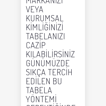
MARKANIZI
VEYA
KURUMSAL
KIMLIĞINIZI
TABELANIZI
CAZIP
KILABILIRSINIZ
GÜNÜMÜZDE
SIKÇA TERCIH
EDILEN BU
TABELA
YÖNTEMI