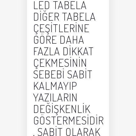
LED TABELA
DIĞER TABELA
ÇEŞITLERINE
GÖRE DAHA
FAZLA DIKKAT
ÇEKMESININ
SEBEBI SABIT
KALMAYIP
YAZILARIN
DEĞIŞKENLIK
GÖSTERMESIDIR
. SABIT OLARAK