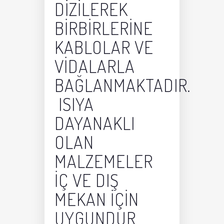
DIZILEREK
BIRBIRLERINE
KABLOLAR VE
VIDALARLA
BAĞLANMAKTADIR.
ISIYA
DAYANAKLI
OLAN
MALZEMELER
IÇ VE DIŞ
MEKAN IÇIN
UYGUNDUR