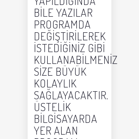
YAPILDIĞINDA
BILE YAZILAR
PROGRAMDA
DEĞIŞTIRILEREK
ISTEDIĞINIZ GIBI
KULLANABILMENIZ
SIZE BÜYÜK
KOLAYLIK
SAĞLAYACAKTIR.
ÜSTELIK
BILGISAYARDA
YER ALAN