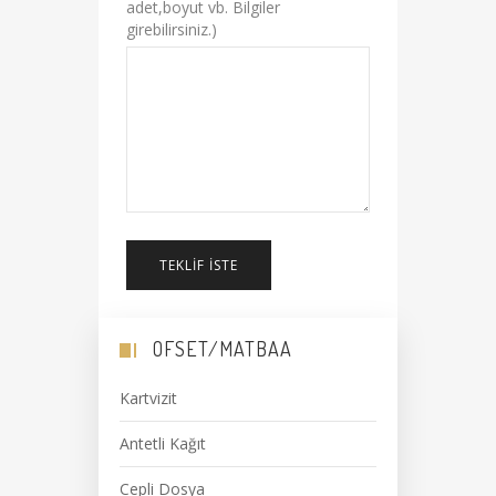
adet,boyut vb. Bilgiler
girebilirsiniz.)
TEKLIF İSTE
OFSET/MATBAA
Kartvizit
Antetli Kağıt
Cepli Dosya