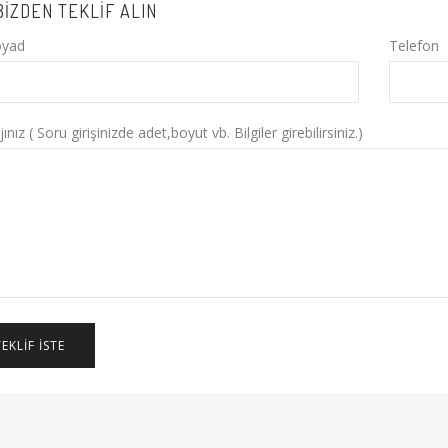
BIZDEN TEKLIF ALIN
oyad
Telefon
nız ( Soru girişinizde adet,boyut vb. Bilgiler girebilirsiniz.)
TEKLIF İSTE