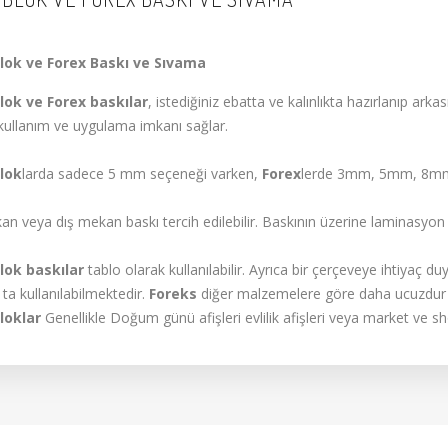
lok ve Forex Baskı ve Sıvama
lok ve Forex baskılar
, istediğiniz ebatta ve kalınlıkta hazırlanıp arka
kullanım ve uygulama imkanı sağlar.
lok
larda sadece 5 mm seçeneği varken,
Forex
lerde 3mm, 5mm, 8mm
an veya dış mekan baskı tercih edilebilir. Baskının üzerine laminasyon
lok baskılar
tablo olarak kullanılabilir. Ayrıca bir çerçeveye ihtiyaç d
 ta kullanılabilmektedir.
Foreks
diğer malzemelere göre daha ucuzdur b
loklar
Genellikle Doğum günü afişleri evlilik afişleri veya market ve sho