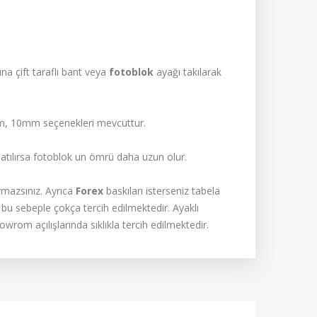
sına çift taraflı bant veya
fotoblok
ayağı takılarak
, 10mm seçenekleri mevcuttur.
 atılırsa fotoblok un ömrü daha uzun olur.
uymazsınız. Ayrıca
Forex
baskıları isterseniz tabela
u sebeple çokça tercih edilmektedir. Ayaklı
wrom açılışlarında sıklıkla tercih edilmektedir.