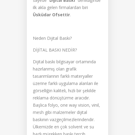
sayede “
Dijital Baskı
” denildiğinde
ilk akla gelen firmalardan biri
Üsküdar Ofsettir
.
Neden Dijital Baskı?
DİJİTAL BASKI NEDİR?
Dijital baskı bilgisayar ortamında
hazırlanmış olan grafik
tasarımlarının farklı materyaller
üzerine farklı uygulama alanları ile
görselliğin kaliteli, hızlı bir şekilde
reklama dönüştürme aracıdır.
Başlıca folyo, one way vision, vinil,
mesh gibi malzemeler dijital
baskının vazgeçilmezlerindendir.
Ülkemizde en çok solvent ve su
bazlı mürekkep baskı tercih