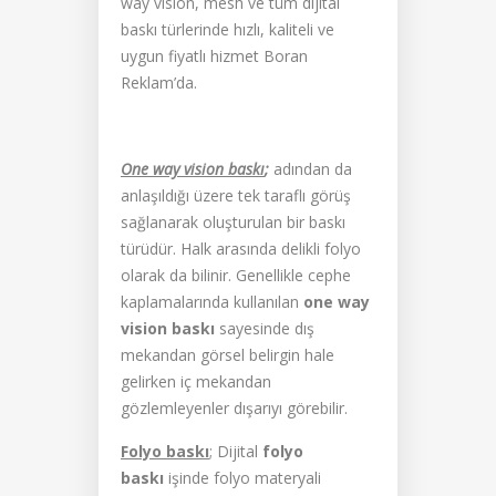
way vision, mesh ve tüm dijital
baskı türlerinde hızlı, kaliteli ve
uygun fiyatlı hizmet Boran
Reklam’da.
One way vision baskı
;
adından da
anlaşıldığı üzere tek taraflı görüş
sağlanarak oluşturulan bir baskı
türüdür. Halk arasında delikli folyo
olarak da bilinir. Genellikle cephe
kaplamalarında kullanılan
one way
vision baskı
sayesinde dış
mekandan görsel belirgin hale
gelirken iç mekandan
gözlemleyenler dışarıyı görebilir.
Folyo baskı
; Dijital
folyo
baskı
işinde folyo materyali